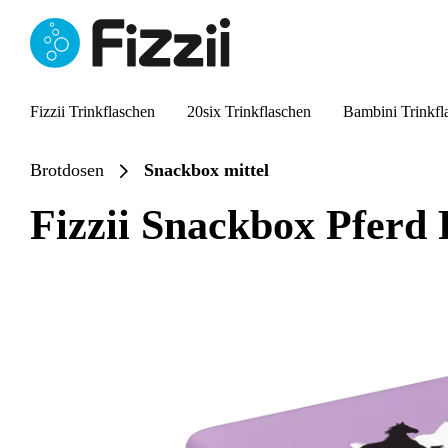
springen
Zur Hauptnavigation springen
Fizzii Trinkflaschen
20six Trinkflaschen
Bambini Trinkfl
Brotdosen
Snackbox mittel
Fizzii Snackbox Pferd 
Bildergalerie überspringen