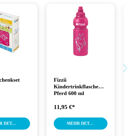
schenkset
Fizzii
F
Kindertrinkflasche
Pferd 600 ml
11,95 €*
1
MEHR DETAILS
MEHR DETAILS