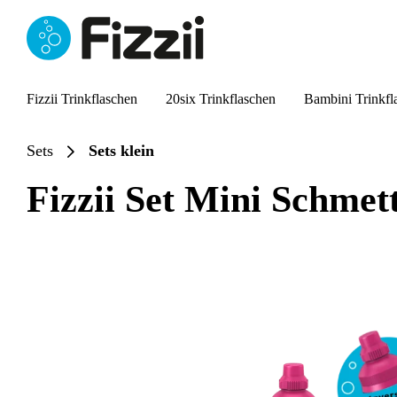
springen
Zur Hauptnavigation springen
Fizzii Trinkflaschen
20six Trinkflaschen
Bambini Trinkfl
Sets
Sets klein
Fizzii Set Mini Schmet
Bildergalerie überspringen