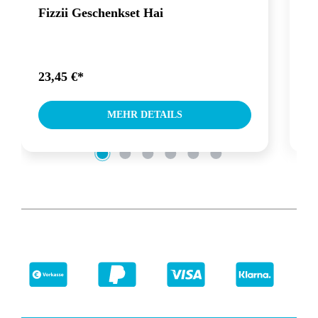
Fizzii Geschenkset Hai
F
23,45 €*
23
MEHR DETAILS